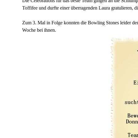
Die Celebrations für das beste Team gingen an die Schlümpf
Toffifee und durfte einer überragenden Laura gratulieren, d
Zum 3. Mal in Folge konnten die Bowling Stones leider den 
Woche bei ihnen.