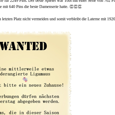
e für 2249 Pins. Der beste Spieler war Tobi mit einer Serie von 702 Pi
ie mit 640 Pins die beste Damenserie hatte. 👏👏👏
letzten Platz nicht vermeiden und somit verbleibt die Laterne mit 1920