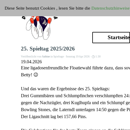
Direkt zum Seiteninhalt
Diese Seite benutzt Cookies , lesen Sie bitte die
Datenschutzhinweise
Startseite
25. Spieltag 2025/2026
Veröffentlicht von
Sabine
in
Spieltage
· Sonntag 19 Apr 2026 ·
1:30
19.04.2026
Eine ligadosenfreundliche Floatiewahl führte dazu, dass
Betty! 😉
Und das waren die Ergebnisse des 25. Spieltags:
Drei Gummibären und Schlumpfinchen verschlumpften 24:40 
gegen die Nachzügler, drei Kuglhupfa und ein Schlumpf g
Bowling Stones, die Laterndl unterlagen 14:50 gegen die 
Der Ligaschnitt lag bei 157,66 Pins.