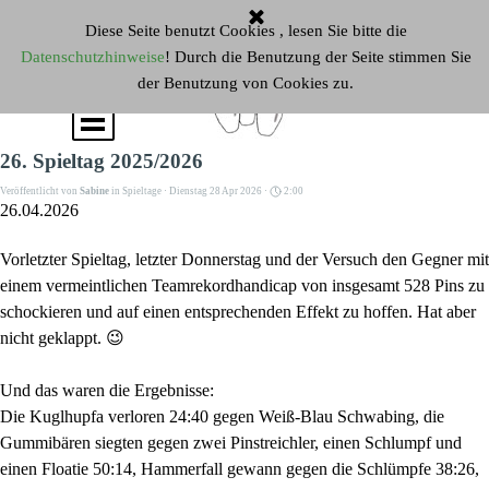
Direkt zum Seiteninhalt
Diese Seite benutzt Cookies , lesen Sie bitte die
Datenschutzhinweise
! Durch die Benutzung der Seite stimmen Sie
der Benutzung von Cookies zu.
Menü überspringen
26. Spieltag 2025/2026
Veröffentlicht von
Sabine
in
Spieltage
· Dienstag 28 Apr 2026 ·
2:00
26.04.2026
Vorletzter Spieltag, letzter Donnerstag und der Versuch den Gegner mit
einem vermeintlichen Teamrekordhandicap von insgesamt 528 Pins zu
schockieren und auf einen entsprechenden Effekt zu hoffen. Hat aber
nicht geklappt. 😉
Und das waren die Ergebnisse:
Die Kuglhupfa verloren 24:40 gegen Weiß-Blau Schwabing, die
Gummibären siegten gegen zwei Pinstreichler, einen Schlumpf und
einen Floatie 50:14, Hammerfall gewann gegen die Schlümpfe 38:26,